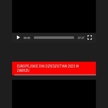
video
00:00
07:27
EUROPEJSKIE DNI DZIEDZICTWA 2025 W
ZABRZU
Odtwarzacz
video