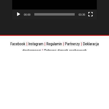
00:00
03:35
Facebook
|
Instagram
|
Regulamin
|
Partnerzy
|
Deklaracja
dostepnosci
|
Ochrona danych osobowych