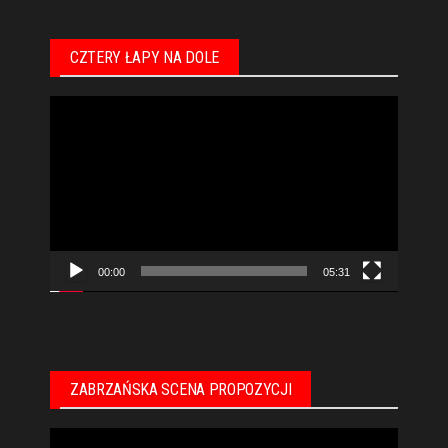
CZTERY ŁAPY NA DOLE
Odtwarzacz
video
00:00
05:31
ZABRZAŃSKA SCENA PROPOZYCJI
Odtwarzacz