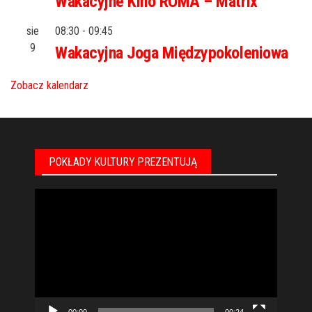
Wakacyjne Kino ROMA – Matrix
sie
08:30
-
09:45
9
Wakacyjna Joga Międzypokoleniowa
Zobacz kalendarz
POKŁADY KULTURY PREZENTUJĄ
Odtwarzacz
video
00:00
00:24