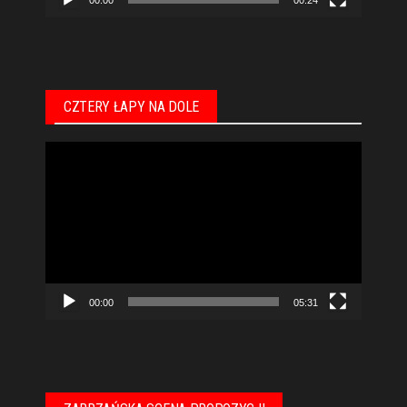
CZTERY ŁAPY NA DOLE
Odtwarzacz
video
00:00
05:31