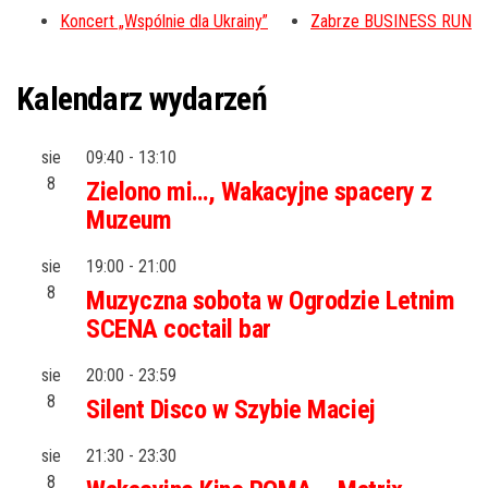
Koncert „Wspólnie dla Ukrainy”
Zabrze BUSINESS RUN
Kalendarz wydarzeń
sie
09:40
-
13:10
8
Zielono mi…, Wakacyjne spacery z
Muzeum
sie
19:00
-
21:00
8
Muzyczna sobota w Ogrodzie Letnim
SCENA coctail bar
sie
20:00
-
23:59
8
Silent Disco w Szybie Maciej
sie
21:30
-
23:30
8