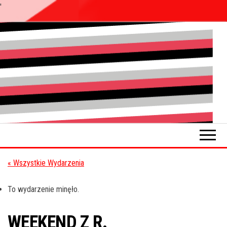
'
Przejdź
do
Pokładykultury.eu
Zabrzański
treści
szybowskaz
wydarzeń
« Wszystkie Wydarzenia
To wydarzenie minęło.
WEEKEND Z R.