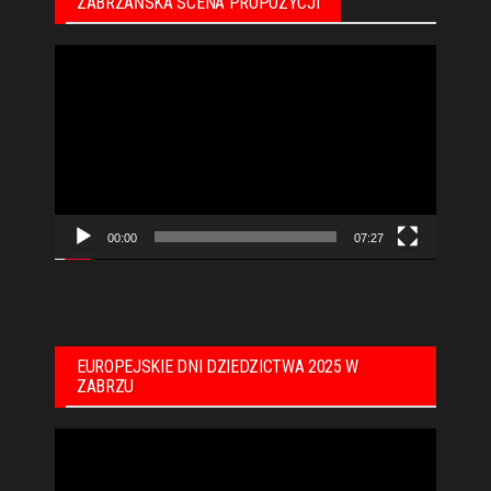
ZABRZAŃSKA SCENA PROPOZYCJI
Odtwarzacz
video
00:00
07:27
EUROPEJSKIE DNI DZIEDZICTWA 2025 W
ZABRZU
Odtwarzacz
video