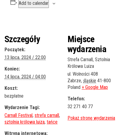
Add to calendar
Szczegóły
Miejsce
wydarzenia
Początek:
13 lipca, 2024 / 22:00
Strefa Carnall, Sztolnia
Królowa Luiza
Koniec:
ul. Wolności 408
14 lipca, 2024 / 04:00
Zabrze
,
śląskie
41-800
Poland
+ Google Map
Koszt:
bezpłatne
Telefon:
32 271 40 77
Wydarzenie Tagi:
Carnall Festival
,
strefa carnall
,
sztolnia królowa luiza
,
tańce
Witryna internetowa: