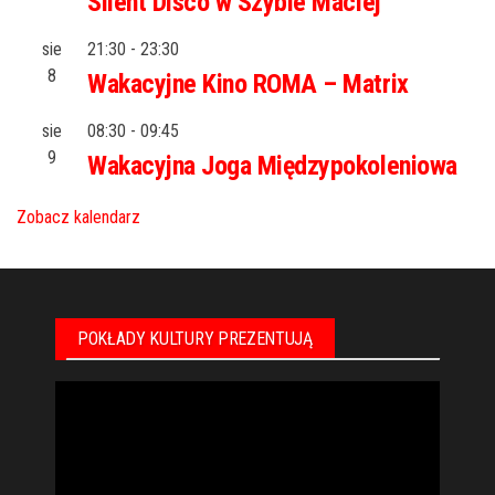
Silent Disco w Szybie Maciej
sie
21:30
-
23:30
8
Wakacyjne Kino ROMA – Matrix
sie
08:30
-
09:45
9
Wakacyjna Joga Międzypokoleniowa
Zobacz kalendarz
POKŁADY KULTURY PREZENTUJĄ
Odtwarzacz
video