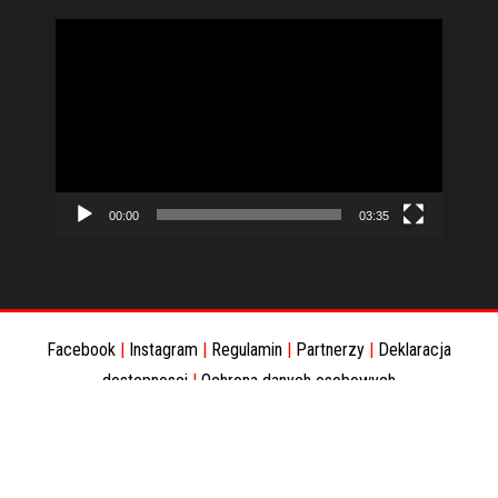
Odtwarzacz
video
00:00
03:35
Facebook
|
Instagram
|
Regulamin
|
Partnerzy
|
Deklaracja
dostepnosci
|
Ochrona danych osobowych