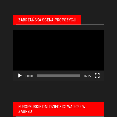
ZABRZAŃSKA SCENA PROPOZYCJI
Odtwarzacz
video
00:00
07:27
EUROPEJSKIE DNI DZIEDZICTWA 2025 W
ZABRZU