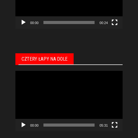
00:00
00:24
CZTERY ŁAPY NA DOLE
Odtwarzacz
video
00:00
05:31