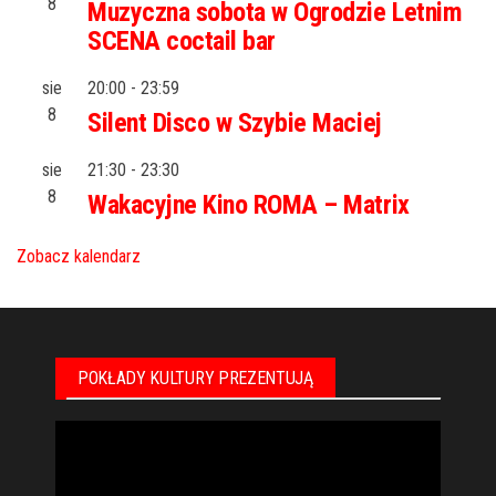
8
Muzyczna sobota w Ogrodzie Letnim
SCENA coctail bar
sie
20:00
-
23:59
8
Silent Disco w Szybie Maciej
sie
21:30
-
23:30
8
Wakacyjne Kino ROMA – Matrix
Zobacz kalendarz
POKŁADY KULTURY PREZENTUJĄ
Odtwarzacz
video