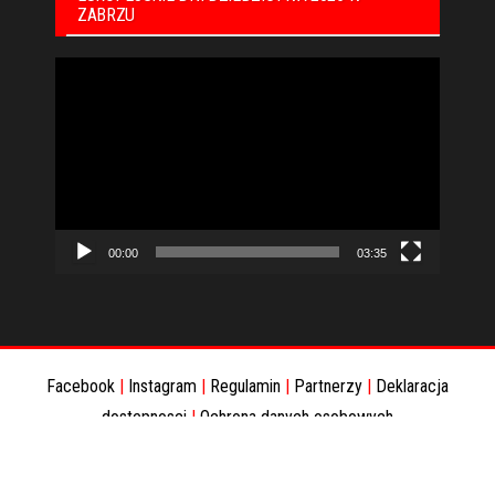
ZABRZU
Odtwarzacz
video
00:00
03:35
Facebook
|
Instagram
|
Regulamin
|
Partnerzy
|
Deklaracja
dostepnosci
|
Ochrona danych osobowych