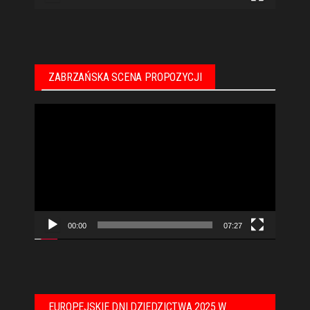
ZABRZAŃSKA SCENA PROPOZYCJI
Odtwarzacz
video
00:00
07:27
EUROPEJSKIE DNI DZIEDZICTWA 2025 W