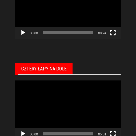
00:00
00:24
CZTERY ŁAPY NA DOLE
Odtwarzacz
video
00:00
05:31