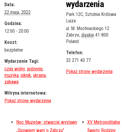
wydarzenia
Data:
22 maja, 2022
Park 12C, Sztolnia Królowa
Luiza
Godzina:
ul. M. Mochnackiego 12
12:00 - 20:00
Zabrze
,
śląskie
41-800
Poland
Koszt:
bezpłatne
Telefon:
32 271 40 77
Wydarzenie Tagi:
czas wolny
,
jedzenie
,
muzyka
,
piknik
,
ukraina
,
zabawa
Witryna internetowa:
Noc Muzeów- otwarcie wystawy
XV Metropolitalne
„Opowiem wam o Zabrzu”
Święto Rodziny