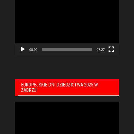
Odtwarzacz
video
00:00
07:27
EUROPEJSKIE DNI DZIEDZICTWA 2025 W
ZABRZU
Odtwarzacz
video