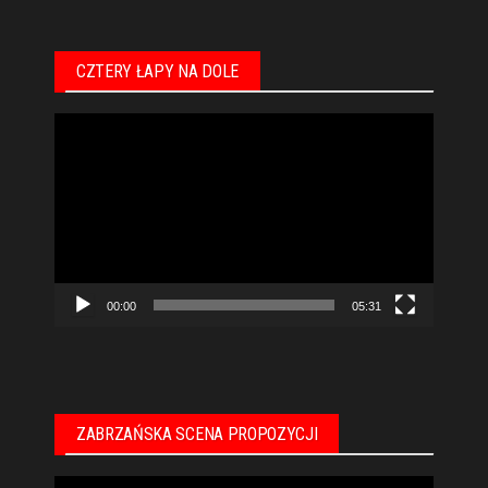
CZTERY ŁAPY NA DOLE
Odtwarzacz
video
00:00
05:31
ZABRZAŃSKA SCENA PROPOZYCJI