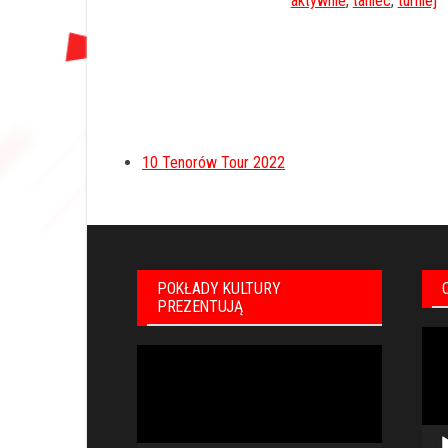
aktywnie
,
taniec
,
turniej
10 Tenorów Tour 2022
POKŁADY KULTURY
PREZENTUJĄ
Odt
Odtwarzacz
vid
video