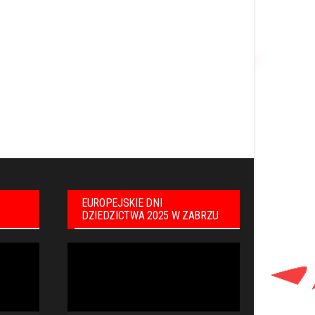
EUROPEJSKIE DNI
DZIEDZICTWA 2025 W ZABRZU
Odtwarzacz
video