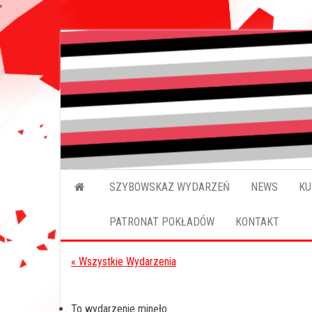
'
Przejdź
do
treści
SZYBOWSKAZ WYDARZEŃ
NEWS
KU
PATRONAT POKŁADÓW
KONTAKT
« Wszystkie Wydarzenia
To wydarzenie minęło.