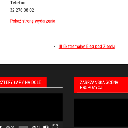
Telefon:
32 278 08 02
III Ekstremalny Bieg pod Ziemią
CZTERY ŁAPY NA DOLE
ZABRZAŃSKA SCENA
PROPOZYCJI
warzacz
Odtwarzacz
eo
video
00:00
05:31