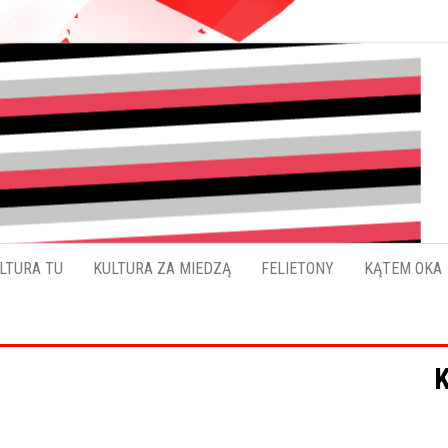
Pokładykultury.eu
Zabrzański
szybowskaz
wydarzeń
LTURA TU
KULTURA ZA MIEDZĄ
FELIETONY
KĄTEM OKA
K