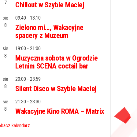
7
Chillout w Szybie Maciej
sie
09:40
-
13:10
8
Zielono mi…, Wakacyjne
spacery z Muzeum
sie
19:00
-
21:00
8
Muzyczna sobota w Ogrodzie
Letnim SCENA coctail bar
sie
20:00
-
23:59
8
Silent Disco w Szybie Maciej
sie
21:30
-
23:30
8
Wakacyjne Kino ROMA – Matrix
bacz kalendarz