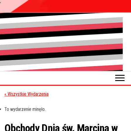
'
Przejdź
do
Pokładykultury.eu
Zabrzański
treści
szybowskaz
wydarzeń
« Wszystkie Wydarzenia
To wydarzenie minęło.
Obchody Dnia św. Marcina w