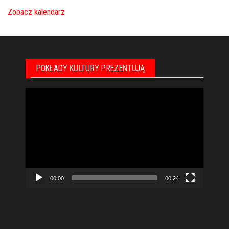
Zobacz kalendarz
POKŁADY KULTURY PREZENTUJĄ
Odtwarzacz
video
00:00
00:24