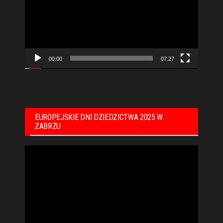
00:00
07:27
EUROPEJSKIE DNI DZIEDZICTWA 2025 W
ZABRZU
Odtwarzacz
video