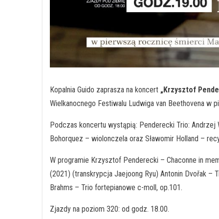
Kopalnia Guido zaprasza na koncert
„Krzysztof Pende
Wielkanocnego Festiwalu Ludwiga van Beethovena w p
Podczas koncertu wystąpią: Penderecki Trio: Andrzej 
Bohorquez – wiolonczela oraz Sławomir Holland – recy
W programie Krzysztof Penderecki – Chaconne in memori
(2021) (transkrypcja Jaejoong Ryu) Antonin Dvořak – Tr
Brahms – Trio fortepianowe c-moll, op.101.
Zjazdy na poziom 320: od godz. 18.00.