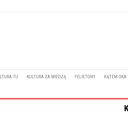
Pokładykultury.eu
Zabrzański
szybowskaz
wydarzeń
LTURA TU
KULTURA ZA MIEDZĄ
FELIETONY
KĄTEM OKA
K