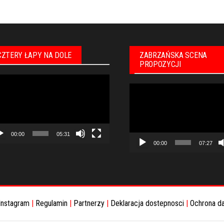
CZTERY ŁAPY NA DOLE
ZABRZAŃSKA SCENA
PROPOZYCJI
warzacz
Odtwarzacz
eo
video
00:00
05:31
00:00
07:27
Instagram
|
Regulamin
|
Partnerzy
|
Deklaracja dostepnosci
|
Ochrona d