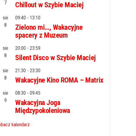
7
Chillout w Szybie Maciej
sie
09:40
-
13:10
8
Zielono mi…, Wakacyjne
spacery z Muzeum
sie
20:00
-
23:59
8
Silent Disco w Szybie Maciej
sie
21:30
-
23:30
8
Wakacyjne Kino ROMA – Matrix
sie
08:30
-
09:45
9
Wakacyjna Joga
Międzypokoleniowa
bacz kalendarz