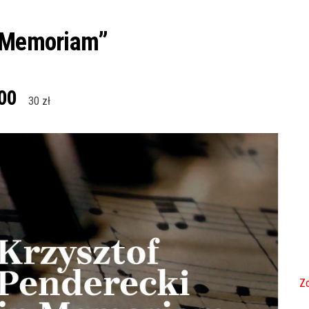
n Memoriam”
00
30 zł
Zo