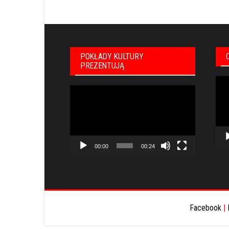
POKŁADY KULTURY
PREZENTUJĄ
Odt
Odtwarzacz
vid
video
00:00
00:24
Facebook
|