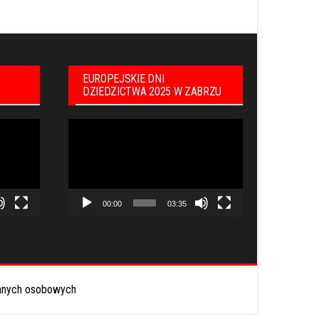
EUROPEJSKIE DNI
DZIEDZICTWA 2025 W ZABRZU
Odtwarzacz
video
00:00
03:35
anych osobowych