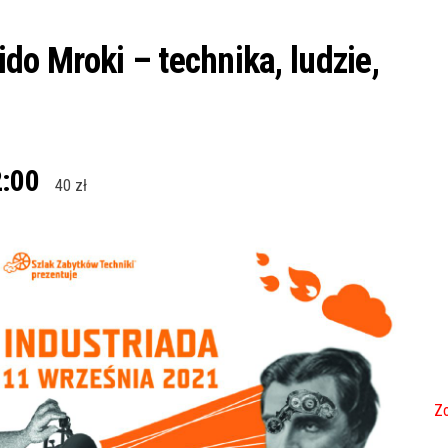
o Mroki – technika, ludzie,
:00
40 zł
Zo