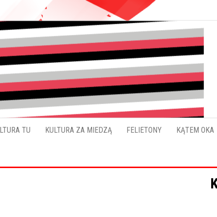
Pokładykultury.eu
Zabrzański
szybowskaz
wydarzeń
LTURA TU
KULTURA ZA MIEDZĄ
FELIETONY
KĄTEM OKA
K