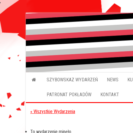
'
Przejdź
do
treści
SZYBOWSKAZ WYDARZEŃ
NEWS
KU
PATRONAT POKŁADÓW
KONTAKT
« Wszystkie Wydarzenia
To wydarzenie minęło.