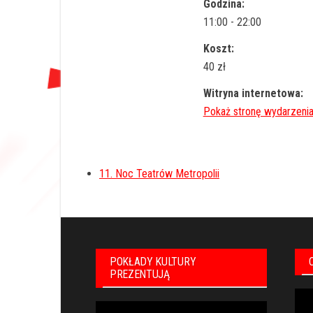
Godzina:
11:00 - 22:00
Koszt:
40 zł
Witryna internetowa:
11. Noc Teatrów Metropolii
POKŁADY KULTURY
PREZENTUJĄ
Odt
Odtwarzacz