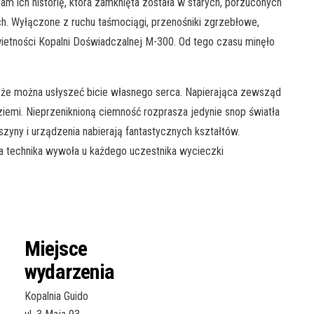
m ich historię, która zamknięta została w starych, porzuconych
ch. Wyłączone z ruchu taśmociągi, przenośniki zgrzebłowe,
świetności Kopalni Doświadczalnej M-300. Od tego czasu minęło
, że można usłyszeć bicie własnego serca. Napierająca zewsząd
ziemi. Nieprzeniknioną ciemność rozprasza jedynie snop światła
szyny i urządzenia nabierają fantastycznych kształtów.
zna technika wywoła u każdego uczestnika wycieczki
Miejsce
wydarzenia
Kopalnia Guido