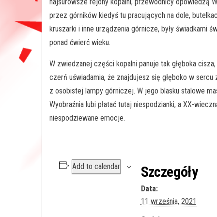
najsurowsze rejony kopalni, przewodnicy opowiedzą Wa
przez górników kiedyś tu pracujących na dole, butelka
kruszarki i inne urządzenia górnicze, były świadkami 
ponad ćwierć wieku.
W zwiedzanej części kopalni panuje tak głęboka cisza
czerń uświadamia, że znajdujesz się głęboko w sercu 
z osobistej lampy górniczej. W jego blasku stalowe ma
Wyobraźnia lubi płatać tutaj niespodzianki, a XX-wiec
niespodziewane emocje.
Add to calendar
Szczegóły
Data:
11 września, 2021