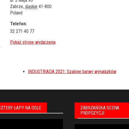
ul. 3 Maja 93
Zabrze
,
śląskie
41-800
Poland
Telefon:
32 271 40 77
INDUSTRIADA 2021: Szalone barwy wynalazków
CZTERY ŁAPY NA DOLE
ZABRZAŃSKA SCENA
PROPOZYCJI
warzacz
Odtwarzacz