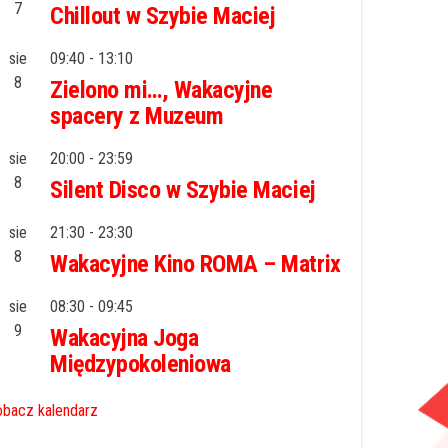
7
Chillout w Szybie Maciej
sie
09:40
-
13:10
8
Zielono mi…, Wakacyjne
spacery z Muzeum
sie
20:00
-
23:59
8
Silent Disco w Szybie Maciej
sie
21:30
-
23:30
8
Wakacyjne Kino ROMA – Matrix
sie
08:30
-
09:45
9
Wakacyjna Joga
Międzypokoleniowa
bacz kalendarz