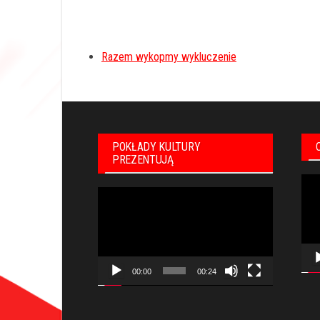
Razem wykopmy wykluczenie
POKŁADY KULTURY
PREZENTUJĄ
Odt
Odtwarzacz
vid
video
00:00
00:24