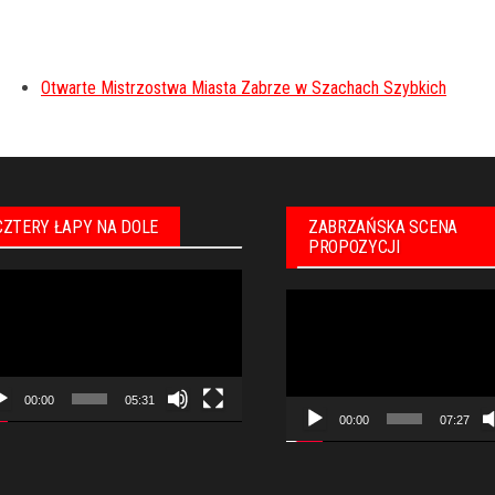
Otwarte Mistrzostwa Miasta Zabrze w Szachach Szybkich
CZTERY ŁAPY NA DOLE
ZABRZAŃSKA SCENA
PROPOZYCJI
warzacz
Odtwarzacz
eo
video
00:00
05:31
00:00
07:27