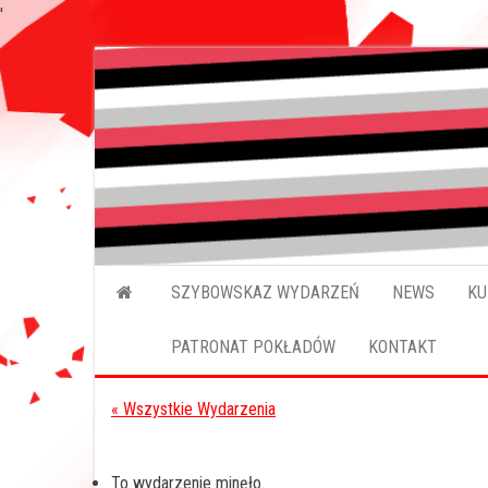
'
Przejdź
do
treści
SZYBOWSKAZ WYDARZEŃ
NEWS
KU
PATRONAT POKŁADÓW
KONTAKT
« Wszystkie Wydarzenia
To wydarzenie minęło.