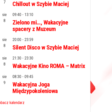
7
Chillout w Szybie Maciej
sie
09:40
-
13:10
8
Zielono mi…, Wakacyjne
spacery z Muzeum
sie
20:00
-
23:59
8
Silent Disco w Szybie Maciej
sie
21:30
-
23:30
8
Wakacyjne Kino ROMA – Matrix
sie
08:30
-
09:45
9
Wakacyjna Joga
Międzypokoleniowa
bacz kalendarz