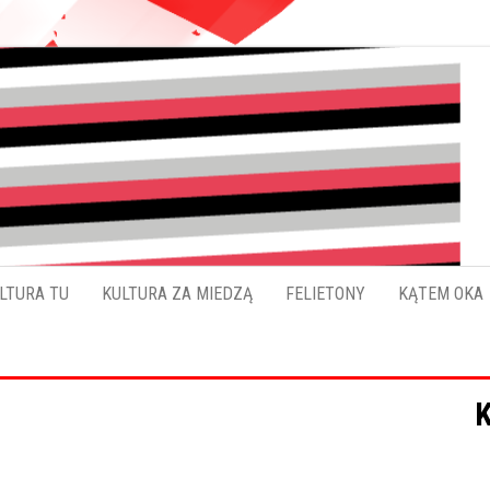
Pokładykultury.eu
Zabrzański
szybowskaz
wydarzeń
LTURA TU
KULTURA ZA MIEDZĄ
FELIETONY
KĄTEM OKA
K