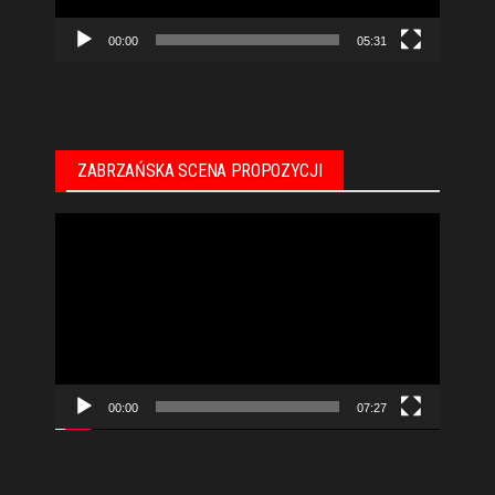
00:00
05:31
ZABRZAŃSKA SCENA PROPOZYCJI
Odtwarzacz
video
00:00
07:27