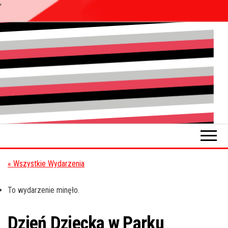
'
Przejdź
do
Pokładykultury.eu
Zabrzański
treści
szybowskaz
wydarzeń
« Wszystkie Wydarzenia
To wydarzenie minęło.
Dzień Dziecka w Parku