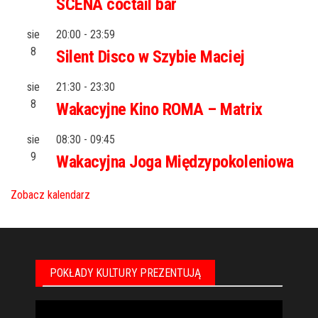
SCENA coctail bar
sie
20:00
-
23:59
8
Silent Disco w Szybie Maciej
sie
21:30
-
23:30
8
Wakacyjne Kino ROMA – Matrix
sie
08:30
-
09:45
9
Wakacyjna Joga Międzypokoleniowa
Zobacz kalendarz
POKŁADY KULTURY PREZENTUJĄ
Odtwarzacz