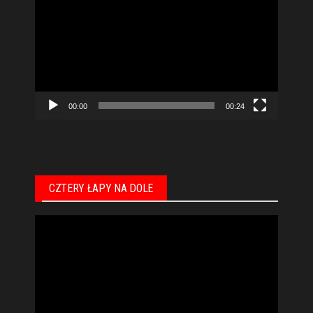
video
00:00
00:24
CZTERY ŁAPY NA DOLE
Odtwarzacz
video