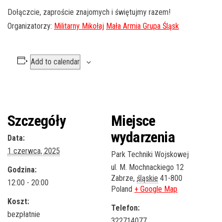
Dołączcie, zaproście znajomych i świętujmy razem!
Organizatorzy:
Militarny Mikołaj
Mała Armia Grupa Śląsk
Add to calendar
Szczegóły
Miejsce
wydarzenia
Data:
1 czerwca, 2025
Park Techniki Wojskowej
ul. M. Mochnackiego 12
Godzina:
Zabrze
,
śląskie
41-800
12:00 - 20:00
Poland
+ Google Map
Koszt:
Telefon:
bezpłatnie
322714077