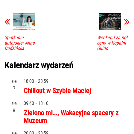
Spotkanie
Weekend za pół
autorskie: Anna
ceny w Kopalni
Dudzińska
Guido
Kalendarz wydarzeń
sie
18:00
-
23:59
7
Chillout w Szybie Maciej
sie
09:40
-
13:10
8
Zielono mi…, Wakacyjne spacery z
Muzeum
sie
20:00
-
23:59