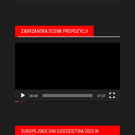
ZABRZAŃSKA SCENA PROPOZYCJI
Odtwarzacz
video
00:00
07:27
EUROPEJSKIE DNI DZIEDZICTWA 2025 W