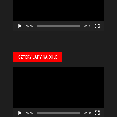
00:00
00:24
CZTERY ŁAPY NA DOLE
Odtwarzacz
video
00:00
05:31