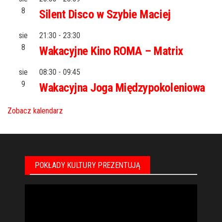
8
Silent Disco w Szybie Maciej
sie
21:30
-
23:30
8
Wakacyjne Kino ROMA – Matrix
sie
08:30
-
09:45
9
Wakacyjna Joga Międzypokoleniowa
Zobacz kalendarz
POKŁADY KULTURY PREZENTUJĄ
Odtwarzacz
video