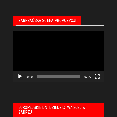
ZABRZAŃSKA SCENA PROPOZYCJI
Odtwarzacz
video
00:00
07:27
EUROPEJSKIE DNI DZIEDZICTWA 2025 W
ZABRZU