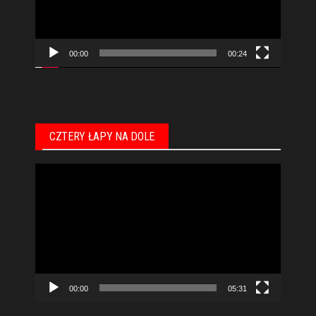
00:00
00:24
CZTERY ŁAPY NA DOLE
Odtwarzacz
video
00:00
05:31