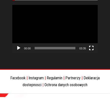
Odtwarzacz
video
00:00
03:35
Facebook
|
Instagram
|
Regulamin
|
Partnerzy
|
Deklaracja
dostepnosci
|
Ochrona danych osobowych