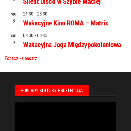
Silent Disco w Szybie Maciej
sie
21:30
-
23:30
8
Wakacyjne Kino ROMA – Matrix
sie
08:30
-
09:45
9
Wakacyjna Joga Międzypokoleniowa
Zobacz kalendarz
POKŁADY KULTURY PREZENTUJĄ
Odtwarzacz
video