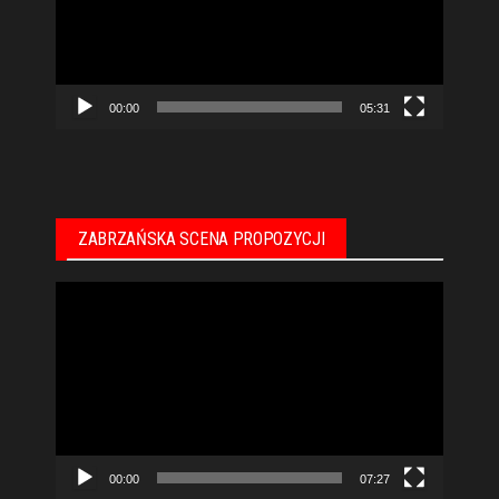
00:00
05:31
ZABRZAŃSKA SCENA PROPOZYCJI
Odtwarzacz
video
00:00
07:27