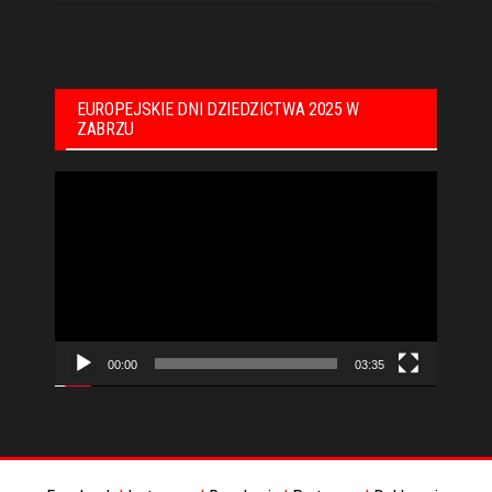
EUROPEJSKIE DNI DZIEDZICTWA 2025 W
ZABRZU
Odtwarzacz
video
00:00
03:35