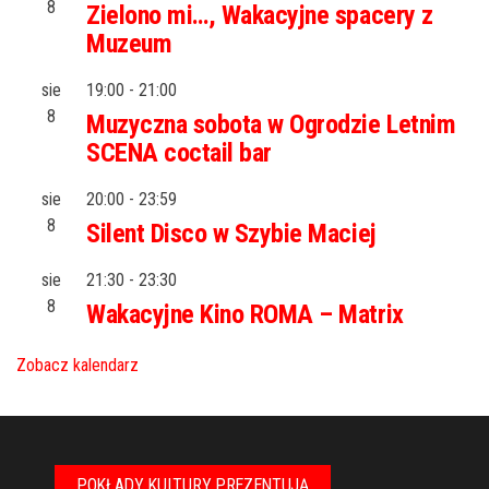
8
Zielono mi…, Wakacyjne spacery z
Muzeum
sie
19:00
-
21:00
8
Muzyczna sobota w Ogrodzie Letnim
SCENA coctail bar
sie
20:00
-
23:59
8
Silent Disco w Szybie Maciej
sie
21:30
-
23:30
8
Wakacyjne Kino ROMA – Matrix
Zobacz kalendarz
POKŁADY KULTURY PREZENTUJĄ