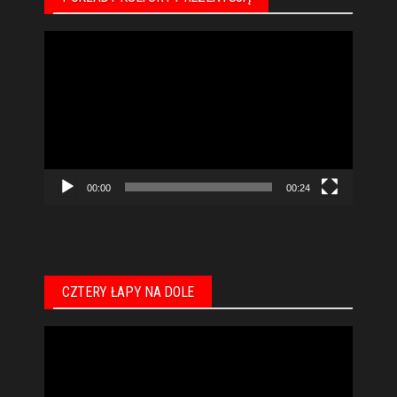
Odtwarzacz
video
00:00
00:24
CZTERY ŁAPY NA DOLE
Odtwarzacz
video